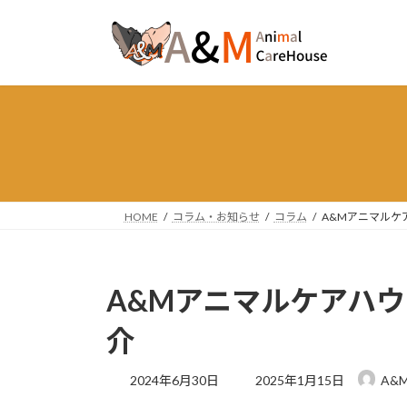
コ
ナ
ン
ビ
テ
ゲ
ン
ー
ツ
シ
へ
ョ
ス
ン
キ
に
ッ
移
プ
動
HOME
コラム・お知らせ
コラム
A&Mアニマルケ
A&Mアニマルケアハ
介
最
2024年6月30日
2025年1月15日
A&
終