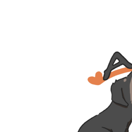
更
新
日
時
: